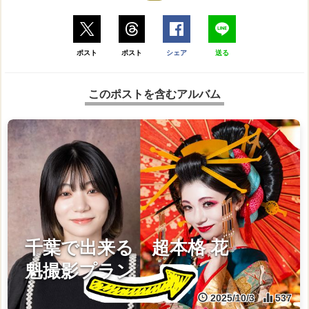
ポスト
ポスト
シェア
送る
このポストを含むアルバム
千葉で出来る 超本格 花
魁撮影プラン
2025/10/3
537