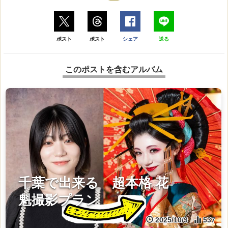
ポスト
ポスト
シェア
送る
このポストを含むアルバム
千葉で出来る 超本格 花
魁撮影プラン
2025/10/3
537