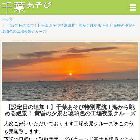
トップ
【設定日の追加！】千葉あそび特別運航！海から眺める絶景！ 黄昏の夕景と
琥珀色の工場夜景クルーズ
【設定日の追加！】千葉あそび特別運航！海から眺
める絶景！ 黄昏の夕景と琥珀色の工場夜景クルーズ
大変ご好評いただいております工場夜景クルーズをこの秋
も実施致します。
下記の日程にて運航予定。ダイヤモンド富士も鑑賞できる