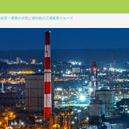
る絶景！黄昏の夕景と琥珀色の工場夜景クルーズ