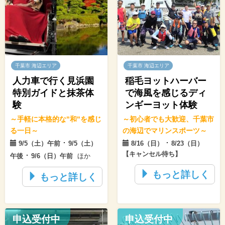
千葉市 海辺エリア
千葉市 海辺エリア
人力車で行く見浜園
稲毛ヨットハーバー
特別ガイドと抹茶体
で海風を感じるディ
験
ンギーヨット体験
～手軽に本格的な"和"を感じ
～初心者でも大歓迎、千葉市
る一日～
の海辺でマリンスポーツ～
･
･
9/5（土）午前
9/5（土）
8/16（日）
8/23（日）
【キャンセル待ち】
･
午後
9/6（日）午前
ほか
もっと詳しく
もっと詳しく
申込受付中
申込受付中