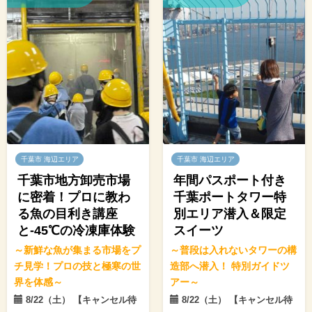
千葉市 海辺エリア
千葉市 海辺エリア
千葉市地方卸売市場
年間パスポート付き
に密着！プロに教わ
千葉ポートタワー特
る魚の目利き講座
別エリア潜入＆限定
と-45℃の冷凍庫体験
スイーツ
～新鮮な魚が集まる市場をプ
～普段は入れないタワーの構
チ見学！プロの技と極寒の世
造部へ潜入！ 特別ガイドツ
界を体感～
アー～
8/22（土） 【キャンセル待
8/22（土） 【キャンセル待