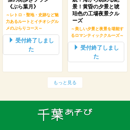
《ぶら葉月》
景！黄昏の夕景と琥
珀色の工場夜景クル
～レトロ・聖地・史跡など魅
ーズ
力あるルートとイチオシグル
メのぶらりコース～
～美しい夕景と夜景を堪能す
るロマンティッククルーズ～
受付終了しまし
受付終了しまし
た
た
もっと見る