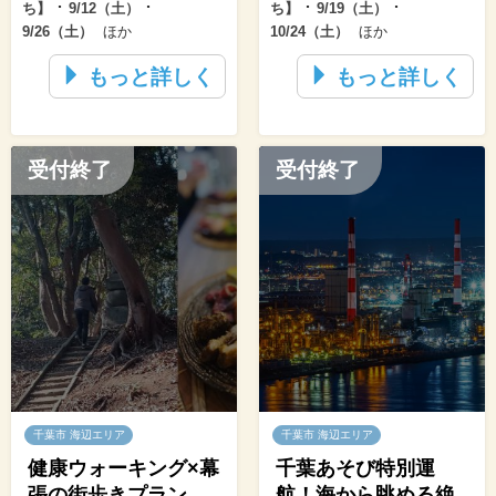
･
･
･
･
ち】
9/12（土）
ち】
9/19（土）
9/26（土）
ほか
10/24（土）
ほか
もっと詳しく
もっと詳しく
受付終了
受付終了
千葉市 海辺エリア
千葉市 海辺エリア
健康ウォーキング×幕
千葉あそび特別運
張の街歩きプラン
航！海から眺める絶