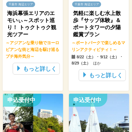
千葉市 海辺エリア
千葉市 海辺エリア
海浜幕張エリアのエ
気軽に楽しむ水上散
モいぃ～スポット巡
歩『サップ体験』＆
り！ トゥクトゥク観
ポートタワーの夕陽
光ツアー
鑑賞プラン
～アジアンな乗り物でヨーロ
～ポートパークで楽しめるマ
ピアンな街と海辺を駆け巡る
リンアクティビティ！～
プチ海外気分～
･
･
8/22（土）
9/12（土）
8/29（土）
ほか
もっと詳しく
もっと詳しく
申込受付中
申込受付中