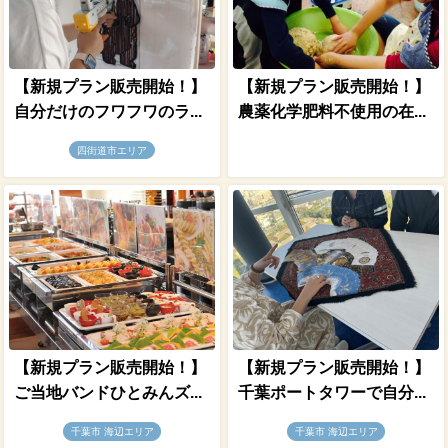
【新規プラン販売開始！】
【新規プラン販売開始！】
自分だけのフワフワのラ...
農薬化学肥料不使用の在...
四街道市エリア
【新規プラン販売開始！】
【新規プラン販売開始！】
ご当地バンドひとみんズ...
千葉ポートタワーで自分...
千葉市 海辺エリア
千葉市 海辺エリア