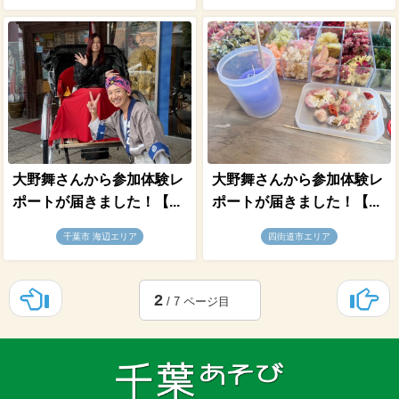
大野舞さんから参加体験レ
大野舞さんから参加体験レ
ポートが届きました！【...
ポートが届きました！【...
千葉市 海辺エリア
四街道市エリア
2
/ 7 ページ目