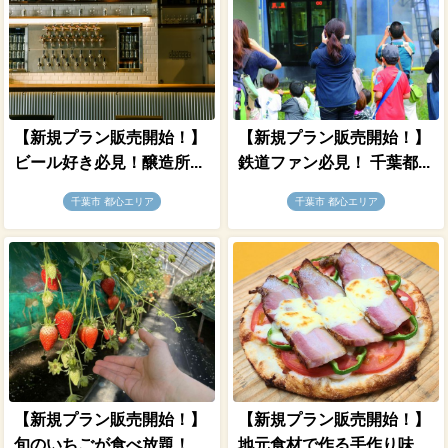
【新規プラン販売開始！】
【新規プラン販売開始！】
ビール好き必見！醸造所...
鉄道ファン必見！ 千葉都...
千葉市 都心エリア
千葉市 都心エリア
【新規プラン販売開始！】
【新規プラン販売開始！】
旬のいちごが食べ放題！...
地元食材で作る手作り味...