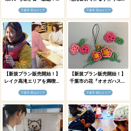
千葉市 里山エリア
千葉市 里山エリア
【新規プラン販売開始！】
【新規プラン販売開始！】
レイク高滝エリアを満喫...
千葉市の花『オオガハス...
千葉市 里山エリア
千葉市 都心エリア